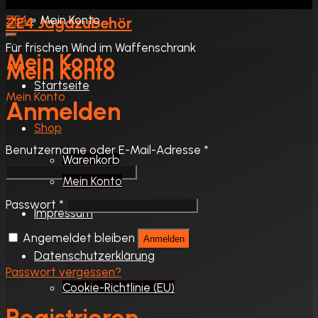
»
Mein Konto
ZE4 Jagdzubehör
Für frischen Wind im Waffenschrank
Mein Konto
Mein Konto
Startseite
Startseite
Mein Konto
Anmelden
Shop
Erforderlich
Benutzername oder E-Mail-Adresse
*
Warenkorb
Mein Konto
Erforderlich
Passwort
*
Impressum
Angemeldet bleiben
Anmelden
Datenschutzerklärung
Passwort vergessen?
Cookie-Richtlinie (EU)