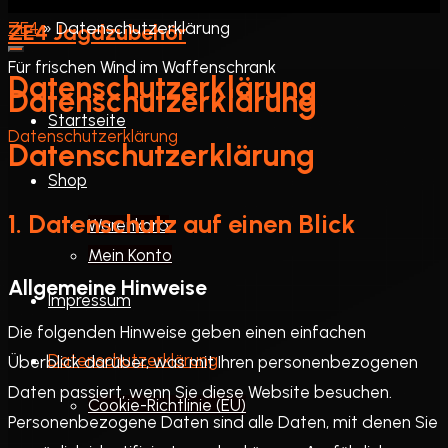
»
Datenschutzerklärung
ZE4 Jagdzubehör
Für frischen Wind im Waffenschrank
Datenschutzerklärung
Datenschutzerklärung
Startseite
Startseite
Datenschutzerklärung
Datenschutz­erklärung
Shop
1. Datenschutz auf einen Blick
Warenkorb
Mein Konto
Allgemeine Hinweise
Impressum
Die folgenden Hinweise geben einen einfachen
Datenschutzerklärung
Überblick darüber, was mit Ihren personenbezogenen
Daten passiert, wenn Sie diese Website besuchen.
Cookie-Richtlinie (EU)
Personenbezogene Daten sind alle Daten, mit denen Sie