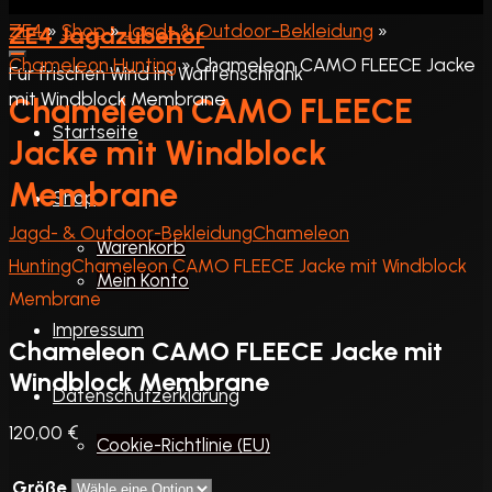
»
Shop
»
Jagd- & Outdoor-Bekleidung
»
ZE4 Jagdzubehör
Chameleon Hunting
»
Chameleon CAMO FLEECE Jacke
Für frischen Wind im Waffenschrank
mit Windblock Membrane
Chameleon CAMO FLEECE
Startseite
Jacke mit Windblock
Membrane
Shop
Startseite
Jagd- & Outdoor-Bekleidung
Chameleon
Warenkorb
Hunting
Chameleon CAMO FLEECE Jacke mit Windblock
Mein Konto
Membrane
Impressum
Chameleon CAMO FLEECE Jacke mit
Windblock Membrane
Datenschutzerklärung
120,00
€
Cookie-Richtlinie (EU)
Größe