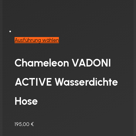
werden
Dieses
Ausführung wählen
Produkt
weist
Chameleon VADONI
mehrere
Varianten
ACTIVE Wasserdichte
auf.
Die
Hose
Optionen
können
auf
195,00
€
der