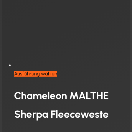
Produktseite
gewählt
werden
Dieses
Ausführung wählen
Produkt
weist
Chameleon MALTHE
mehrere
Varianten
Sherpa Fleeceweste
auf.
Die