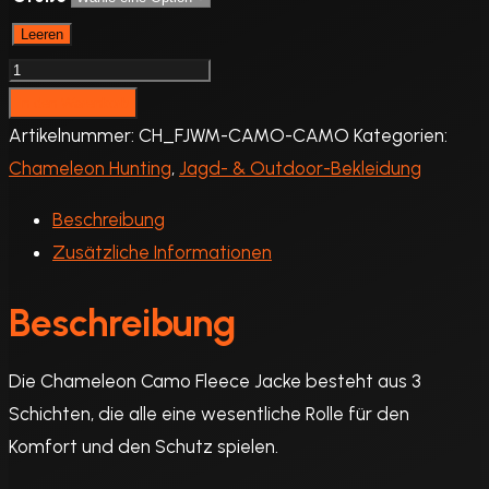
Leeren
Chameleon
CAMO
In den Warenkorb
FLEECE
Artikelnummer:
CH_FJWM-CAMO-CAMO
Kategorien:
Jacke
Chameleon Hunting
,
Jagd- & Outdoor-Bekleidung
mit
Beschreibung
Windblock
Zusätzliche Informationen
Membrane
Menge
Beschreibung
Die Chameleon Camo Fleece Jacke besteht aus 3
Schichten, die alle eine wesentliche Rolle für den
Komfort und den Schutz spielen.