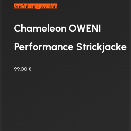
Dieses
Ausführung wählen
Produkt
weist
Chameleon OWENI
mehrere
Varianten
Performance Strickjacke
auf.
Die
Optionen
99,00
€
können
auf
der
Produktseite
gewählt
werden