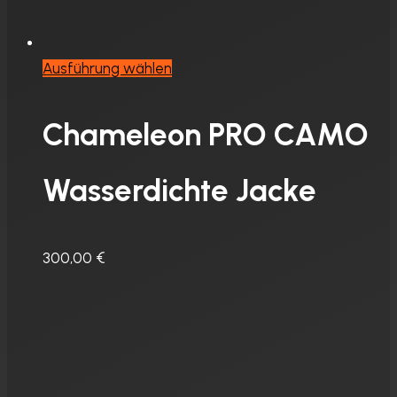
Dieses
Ausführung wählen
Produkt
weist
Chameleon PRO CAMO
mehrere
Varianten
Wasserdichte Jacke
auf.
Die
Optionen
300,00
€
können
auf
der
Produktseite
gewählt