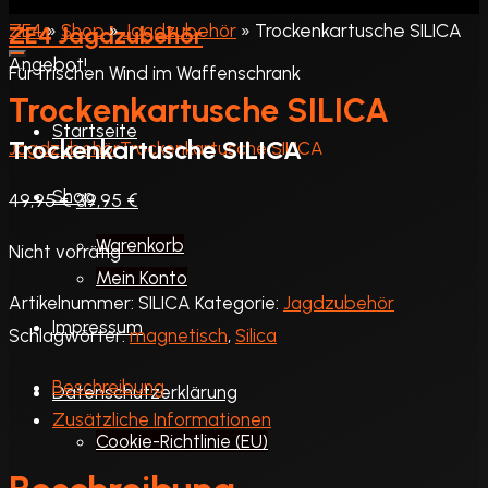
»
Shop
»
Jagdzubehör
»
Trockenkartusche SILICA
ZE4 Jagdzubehör
Angebot!
Für frischen Wind im Waffenschrank
Trockenkartusche SILICA
Startseite
Trockenkartusche SILICA
Startseite
Jagdzubehör
Trockenkartusche SILICA
Shop
Ursprünglicher
Aktueller
49,95
€
39,95
€
Preis
Preis
Warenkorb
Nicht vorrätig
war:
ist:
Mein Konto
49,95 €
39,95 €.
Artikelnummer:
SILICA
Kategorie:
Jagdzubehör
Impressum
Schlagwörter:
magnetisch
,
Silica
Beschreibung
Datenschutzerklärung
Zusätzliche Informationen
Cookie-Richtlinie (EU)