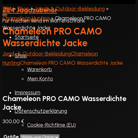
»
Shop
»
Jagd- & Outdoor-Bekleidung
»
ZE4 Jagdzubehör
Chameleon Hunting
»
Chameleon PRO CAMO
Für frischen Wind im Waffenschrank
Wasserdichte Jacke
Chameleon PRO CAMO
Startseite
Wasserdichte Jacke
Startseite
Jagd- & Outdoor-Bekleidung
Chameleon
Shop
Hunting
Chameleon PRO CAMO Wasserdichte Jacke
Warenkorb
Mein Konto
Impressum
Chameleon PRO CAMO Wasserdichte
Jacke
Datenschutzerklärung
300,00
€
Cookie-Richtlinie (EU)
Größe