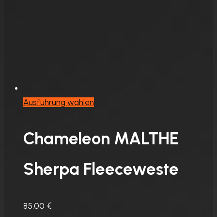
Dieses
Ausführung wählen
Produkt
weist
Chameleon MALTHE
mehrere
Varianten
Sherpa Fleeceweste
auf.
Die
Optionen
85,00
€