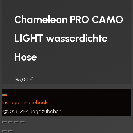
Produkt
weist
Chameleon PRO CAMO
mehrere
Varianten
LIGHT wasserdichte
auf.
Die
Hose
Optionen
können
auf
185,00
€
der
Produktseite
Instagram
Facebook
gewählt
©2026 ZE4 Jagdzubehör
werden