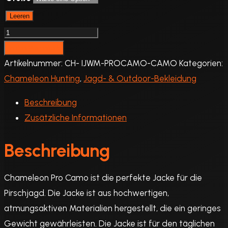
Leeren
Chameleon
PRO
In den Warenkorb
CAMO
Artikelnummer:
CH- IJWM-PROCAMO-CAMO
Kategorien:
Wasserdichte
Chameleon Hunting
,
Jagd- & Outdoor-Bekleidung
Jacke
Beschreibung
Menge
Zusätzliche Informationen
Beschreibung
Chameleon Pro Camo ist die perfekte Jacke für die
Pirschjagd. Die Jacke ist aus hochwertigen,
atmungsaktiven Materialien hergestellt, die ein geringes
Gewicht gewährleisten. Die Jacke ist für den täglichen