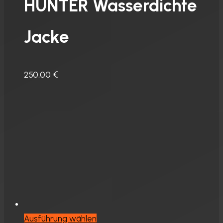
HUNTER Wasserdichte
auf.
Die
Jacke
Optionen
können
auf
250,00
€
der
Produktseite
gewählt
werden
Dieses
Ausführung wählen