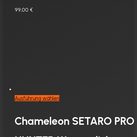
Optionen
99,00
€
können
auf
der
Produktseite
gewählt
werden
Dieses
Ausführung wählen
Produkt
weist
Chameleon SETARO PRO
mehrere
Varianten