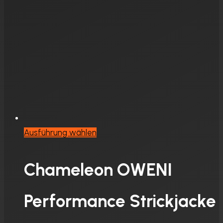
können
auf
der
Produktseite
gewählt
werden
Dieses
Ausführung wählen
Produkt
weist
Chameleon OWENI
mehrere
Varianten
Performance Strickjacke
auf.
Die